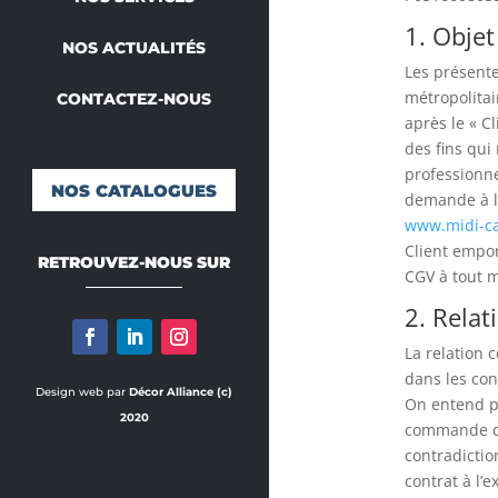
1. Objet
NOS ACTUALITÉS
Les présente
métropolitai
CONTACTEZ-NOUS
après le « C
des fins qui
professionne
NOS CATALOGUES
demande à l’
www.midi-ca
Client empor
RETROUVEZ-NOUS SUR
CGV à tout 
2. Relat
La relation 
dans les con
Design web par
Décor Alliance (c)
On entend pa
2020
commande don
contradiction
contrat à l