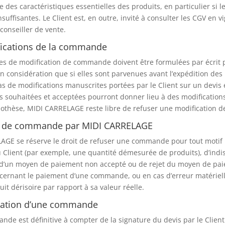
 des caractéristiques essentielles des produits, en particulier si l
nsuffisantes. Le Client est, en outre, invité à consulter les CGV en
conseiller de vente.
fications de la commande
 de modification de commande doivent être formulées par écrit pa
en considération que si elles sont parvenues avant l’expédition d
as de modifications manuscrites portées par le Client sur un devi
s souhaitées et acceptées pourront donner lieu à des modifications t
pothèse, MIDI CARRELAGE reste libre de refuser une modification
us de commande par MIDI CARRELAGE
AGE se réserve le droit de refuser une commande pour tout moti
 Client (par exemple, une quantité démesurée de produits), d’ind
n d’un moyen de paiement non accepté ou de rejet du moyen de paiem
ncernant le paiement d’une commande, ou en cas d’erreur matérielle e
uit dérisoire par rapport à sa valeur réelle.
lation d’une commande
de est définitive à compter de la signature du devis par le Client