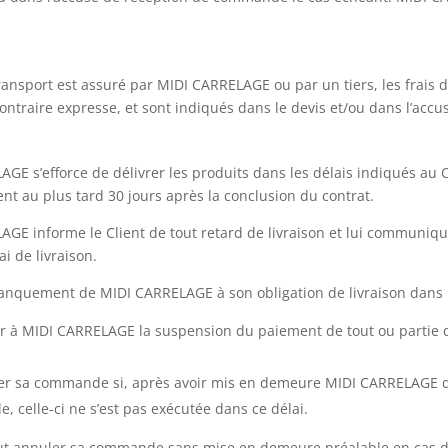
.
ransport est assuré par MIDI CARRELAGE ou par un tiers, les frais d
contraire expresse, et sont indiqués dans le devis et/ou dans l’ac
GE s’efforce de délivrer les produits dans les délais indiqués au
lient au plus tard 30 jours après la conclusion du contrat.
GE informe le Client de tout retard de livraison et lui communiqu
i de livraison.
nquement de MIDI CARRELAGE à son obligation de livraison dans les
fier à MIDI CARRELAGE la suspension du paiement de tout ou parti
ler sa commande si, après avoir mis en demeure MIDI CARRELAGE d
e, celle-ci ne s’est pas exécutée dans ce délai.
eut annuler sa commande sans mise en demeure préalable en cas de 