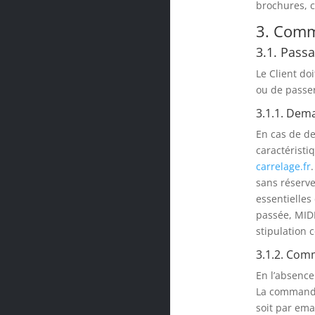
brochures, ca
3. Com
3.1. Pass
Le Client do
ou de passe
3.1.1. Dem
En cas de d
caractéristi
carrelage.fr
sans réserve
essentielles
passée, MID
stipulation c
3.1.2. Com
En l’absence
La commande 
soit par ema