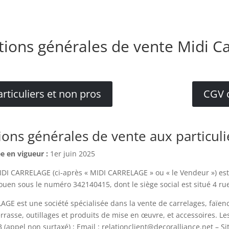
tions générales de vente Midi C
rticuliers et non pros
CGV c
ions générales de vente aux particuli
e en vigueur :
1er juin 2025
IDI CARRELAGE (ci-après « MIDI CARRELAGE » ou « le Vendeur ») est
uen sous le numéro 342140415, dont le siège social est situé 4 rue
GE est une société spécialisée dans la vente de carrelages, faïen
errasse, outillages et produits de mise en œuvre, et accessoires. Le
 (appel non surtaxé) ; Email : relationclient@decoralliance.net – S