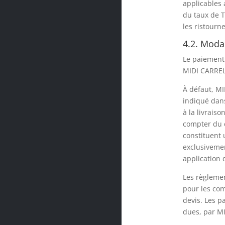
applicables 
du taux de T
les ristourn
4.2. Moda
Le paiement 
MIDI CARREL
À défaut, MI
indiqué dans
à la livrais
compter du 
constituent
exclusivemen
application d
Les règleme
pour les co
devis. Les p
dues, par MI