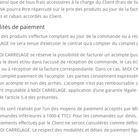
ainsi que de tous frais accessoires à la charge du Client (frais de l
VA pourra être répercuté sur le prix des produits au jour de la fact
es et rabais accordés au Client.
lités de paiement
des produits s’effectue comptant au jour de la commande ou à réc
AGE ne sera tenue d’exécuter le contrat qu’à compter du complet
DI CARRELAGE se réserve la possibilité de facturer un acompte (j
 le devis et/ou dans l’accusé de réception de commande, le cas é
on ou à réception de la facture correspondante. Dans ce cas, MIDI 
complet paiement de l’acompte. Les parties conviennent expressé
 un acompte et non des arrhes. L’acompte n’est pas remboursable
t imputable à MIDI CARRELAGE, application d’une garantie légale of
e l’article 5.4 des présentes.
nts sont réalisés par l’un des moyens de paiement acceptés par M
mmandes inférieures à 1000 € TTC). Pour les commandes sur devis,
aiements effectués par le Client ne seront considérés comme défin
DI CARRELAGE. Le respect des modalités et délais de paiement figur