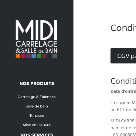
Condi
CGV pa
Condit
NOS PRODUITS
Date d’entré
Carrelage & Faïences
La société M
Salle de bain
au RCS de Ro
Terrasse
MIDI CARRELA
Mise en Oeuvre
bain et de t
: 0516608033
NOS SERVICES