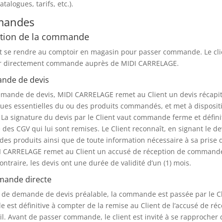
talogues, tarifs, etc.).
mandes
ation de la commande
it se rendre au comptoir en magasin pour passer commande. Le clie
r directement commande auprès de MIDI CARRELAGE.
ande de devis
emande de devis, MIDI CARRELAGE remet au Client un devis récapit
ques essentielles du ou des produits commandés, et met à dispositi
. La signature du devis par le Client vaut commande ferme et défini
 des CGV qui lui sont remises. Le Client reconnaît, en signant le d
 des produits ainsi que de toute information nécessaire à sa prise
I CARRELAGE remet au Client un accusé de réception de commande, 
ontraire, les devis ont une durée de validité d’un (1) mois.
mande directe
 de demande de devis préalable, la commande est passée par le Cl
est définitive à compter de la remise au Client de l’accusé de r
il. Avant de passer commande, le client est invité à se rapprocher 