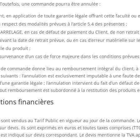
outefois, une commande pourra être annulée :
ent, en application de toute garantie légale offrant cette faculté ou
 respect des modalités prévues à l’article 5.4 des présentes ;
ARRELAGE, en cas de défaut de paiement du Client, de non retrait
uivant la date de retrait prévue, ou en cas d’erreur matérielle sur l
lle du produit ;
survenance d’un cas de force majeure dans les conditions prévues à
n de commande donne lieu au remboursement intégral du client, à l
 suivants : l’annulation est exclusivement imputable à une faute d
’une garantie légale ; l’annulation intervient du fait d’un défaut de 
out remboursement est subordonné à la restitution des produits en 
tions financières
 sont vendus au Tarif Public en vigueur au jour de la commande. Le
ur devis. Ils sont exprimés en euros et toutes taxes comprises (TT
t est indiqué sur devis correspondant. Le devis mentionne la TVA ap