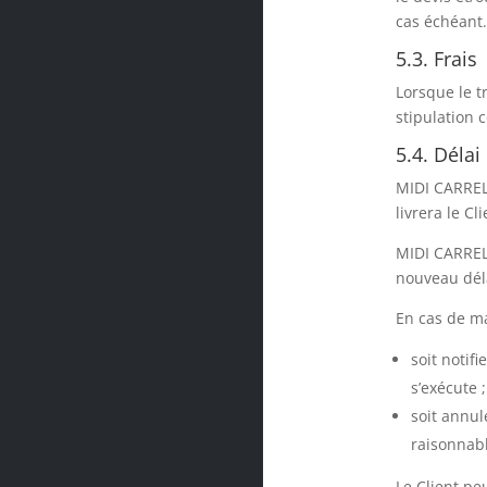
cas échéant
5.3. Frais
Lorsque le t
stipulation 
5.4. Délai
MIDI CARRELA
livrera le C
MIDI CARRELA
nouveau déla
En cas de ma
soit noti
s’exécute ;
soit annu
raisonnabl
Le Client p