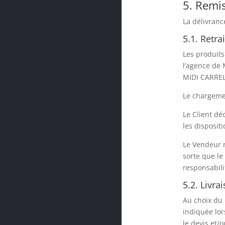
5. Remis
La délivranc
5.1. Retra
Les produits
l’agence de 
MIDI CARREL
Le chargemen
Le Client dé
les dispositi
Le Vendeur n
sorte que le
responsabil
5.2. Livra
Au choix du 
indiquée lor
le devis et/