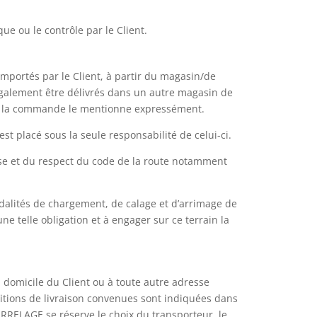
e ou le contrôle par le Client.
mportés par le Client, à partir du magasin/de
également être délivrés dans un autre magasin de
s, la commande le mentionne expressément.
st placé sous la seule responsabilité de celui-ci.
ise et du respect du code de la route notamment
odalités de chargement, de calage et d’arrimage de
ne telle obligation et à engager sur ce terrain la
 domicile du Client ou à toute autre adresse
itions de livraison convenues sont indiquées dans
RRELAGE se réserve le choix du transporteur, le