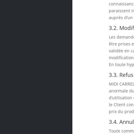
connaissance
paraissent i
auprès d’un 
3.2. Modi
Les demandes
être prises 
validée en c
modification
En toute hy
3.3. Ref
MIDI CARREL
anormale du
d’utilisatio
le Client co
prix du prod
3.4. Annu
Toute comman