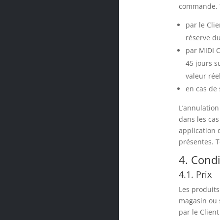
commande. T
par le Cli
réserve du
par MIDI C
45 jours s
valeur rée
en cas de 
L’annulatio
dans les cas
application d
présentes. T
4. Condi
4.1. Prix
Les produits
magasin ou s
par le Clien