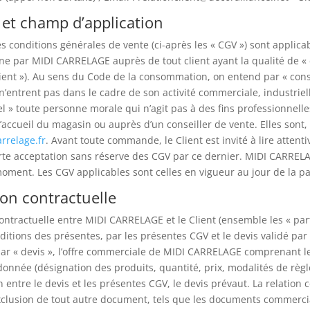
 et champ d’application
s conditions générales de vente (ci-après les « CGV ») sont applica
ne par MIDI CARRELAGE auprès de tout client ayant la qualité de «
lient »). Au sens du Code de la consommation, on entend par « co
 n’entrent pas dans le cadre de son activité commerciale, industrielle
l » toute personne morale qui n’agit pas à des fins professionnell
accueil du magasin ou auprès d’un conseiller de vente. Elles sont, e
rrelage.fr
. Avant toute commande, le Client est invité à lire att
te acceptation sans réserve des CGV par ce dernier. MIDI CARRELAG
moment. Les CGV applicables sont celles en vigueur au jour de la 
ion contractuelle
contractuelle entre MIDI CARRELAGE et le Client (ensemble les « pa
ditions des présentes, par les présentes CGV et le devis validé par l
r « devis », l’offre commerciale de MIDI CARRELAGE comprenant les
née (désignation des produits, quantité, prix, modalités de règle
 entre le devis et les présentes CGV, le devis prévaut. La relation c
’exclusion de tout autre document, tels que les documents commer