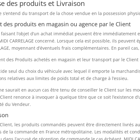
e des produits et Livraison
e s’entend du transport de la chose vendue en la possession physiqu
it des produits en magasin ou agence par le Client
 faisant l’objet d’un achat immédiat peuvent être immédiatement e
MIDI CARRELAGE concerné. Lorsque cela est possible, ils peuvent 
AGE, moyennant d’éventuels frais complémentaires. En pareil ca
t des Produits achetés en magasin et leur transport par le Client e
cide seul du choix du véhicule avec lequel il emporte la marchand
ons relatives aux limites de poids total et de charge à l’essieu.
e saurait en aucun cas être tenu de conseiller le Client sur les m
 Client renonce à invoquer à quelque titre que ce soit l’existence d’u
ité du Vendeur.
ison
Client, les produits commandés peuvent être directement livrés au
s de la commande en France métropolitaine. Les modalités et cond
ou dans l’accusé de réception de commande le cas échéant. MIDI CA