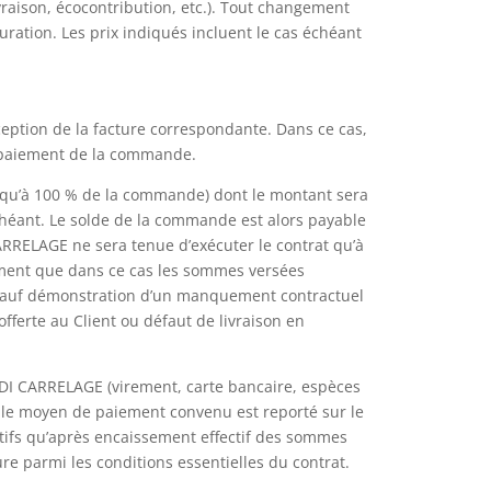
ivraison, écocontribution, etc.). Tout changement
uration. Les prix indiqués incluent le cas échéant
eption de la facture correspondante. Dans ce cas,
 paiement de la commande.
usqu’à 100 % de la commande) dont le montant sera
chéant. Le solde de la commande est alors payable
CARRELAGE ne sera tenue d’exécuter le contrat qu’à
ment que dans ce cas les sommes versées
 sauf démonstration d’un manquement contractuel
ferte au Client ou défaut de livraison en
IDI CARRELAGE (virement, carte bancaire, espèces
 le moyen de paiement convenu est reporté sur le
itifs qu’après encaissement effectif des sommes
e parmi les conditions essentielles du contrat.