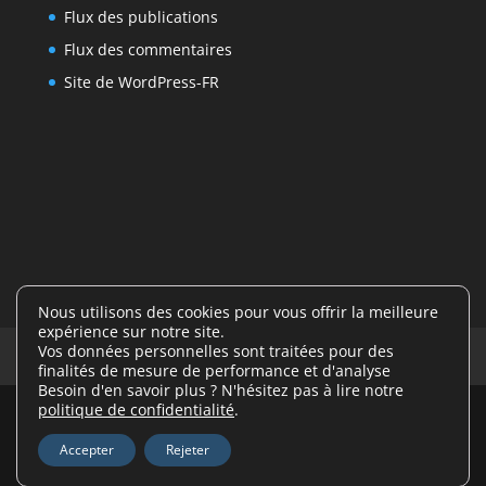
Flux des publications
Flux des commentaires
Site de WordPress-FR
Nous utilisons des cookies pour vous offrir la meilleure
expérience sur notre site.
Vos données personnelles sont traitées pour des
Mentions légales
finalités de mesure de performance et d'analyse
Besoin d'en savoir plus ? N'hésitez pas à lire notre
politique de confidentialité
.
Design de
Elegant Themes
| Propulsé par
Accepter
Rejeter
WordPress